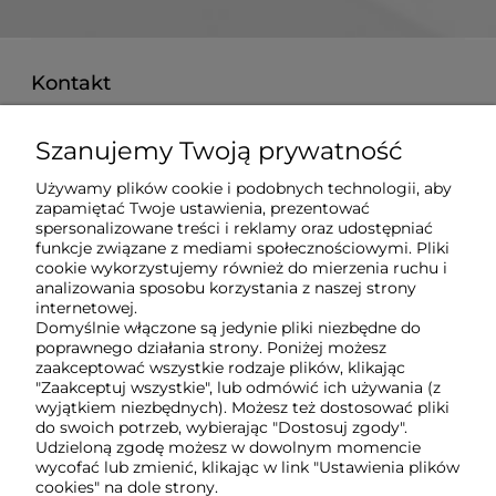
Kontakt
pon. - pt. 8:00 - 16:00
Szanujemy Twoją prywatność
515 008 757
Używamy plików cookie i podobnych technologii, aby
techberg@techberg.pl
zapamiętać Twoje ustawienia, prezentować
spersonalizowane treści i reklamy oraz udostępniać
funkcje związane z mediami społecznościowymi. Pliki
ul. Święty Marcin 29/8
cookie wykorzystujemy również do mierzenia ruchu i
61-806 Poznań
analizowania sposobu korzystania z naszej strony
internetowej.
Domyślnie włączone są jedynie pliki niezbędne do
poprawnego działania strony. Poniżej możesz
O nas
zaakceptować wszystkie rodzaje plików, klikając
"Zaakceptuj wszystkie", lub odmówić ich używania (z
wyjątkiem niezbędnych). Możesz też dostosować pliki
Obsługa klienta
do swoich potrzeb, wybierając "Dostosuj zgody".
Udzieloną zgodę możesz w dowolnym momencie
wycofać lub zmienić, klikając w link "Ustawienia plików
cookies" na dole strony.
Pomoc