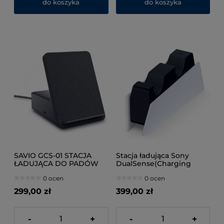
do koszyka
do koszyka
SAVIO GCS-01 STACJA
Stacja ładująca Sony
ŁADUJĄCA DO PADÓW
DualSense(Charging
PS5, USB
Station)PS5
0 ocen
0 ocen
299,00 zł
399,00 zł
-
+
-
+