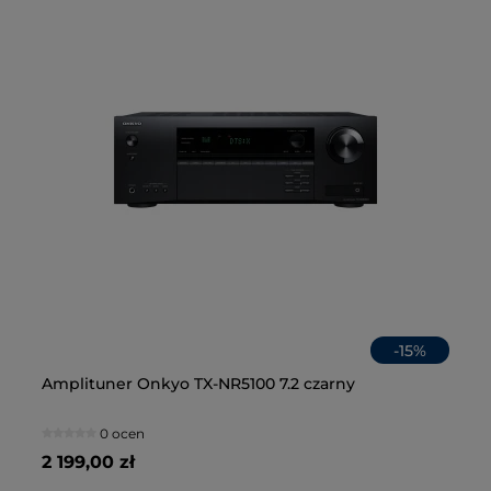
-
15
%
en
Amplituner Onkyo TX-NR5100 7.2 czarny
Za
Gł
Na
Cz
02
0 ocen
2 199,00 zł
55
34
2 