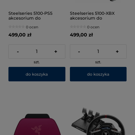
Steelseries 5100-PS5
Steelseries 5100-XBX
akcesorium do
akcesorium do
sterowania w grach
sterowania w grach
0 ocen
0 ocen
Nasadki na gałki
Nasadki na gałki
analogowe
analogowe
499,00 zł
499,00 zł
-
+
-
+
szt.
szt.
do koszyka
do koszyka