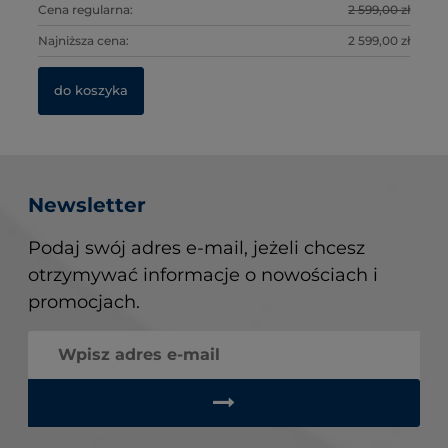
0 zł
Cena regularna:
2 599,00 zł
Ce
Ce
0 zł
Najniższa cena:
2 599,00 zł
Na
Na
do koszyka
Newsletter
Podaj swój adres e-mail, jeżeli chcesz
otrzymywać informacje o nowościach i
promocjach.