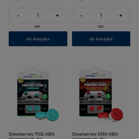
-
+
-
+
szt.
szt.
do koszyka
do koszyka
Steelseries 7102-XBX
Steelseries 6150-XBX