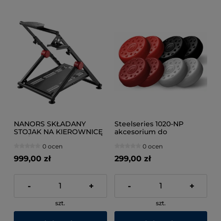
NANORS SKŁADANY
Steelseries 1020-NP
STOJAK NA KIEROWNICĘ
akcesorium do
WYŚCIGOWĄ RS1
sterowania w grach
0 ocen
0 ocen
Nakładka na uchwyt
kciuka
999,00 zł
299,00 zł
-
+
-
+
szt.
szt.