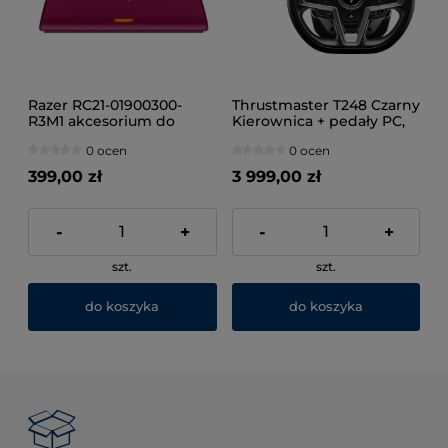
Razer RC21-01900300-
Thrustmaster T248 Czarny
R3M1 akcesorium do
Kierownica + pedały PC,
sterowania w grach
PlayStation 4, PlayStation
0 ocen
0 ocen
Podstawka do ładowania
5
399,00 zł
3 999,00 zł
-
+
-
+
szt.
szt.
do koszyka
do koszyka