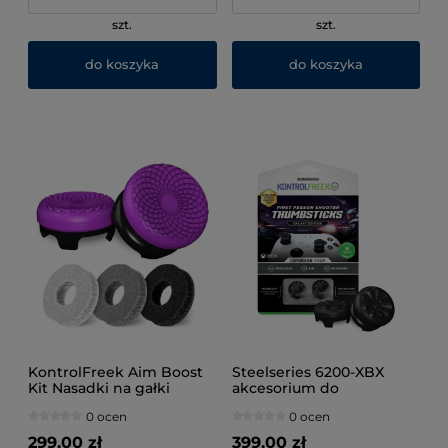
szt.
szt.
do koszyka
do koszyka
KontrolFreek Aim Boost
Steelseries 6200-XBX
Kit Nasadki na gałki
akcesorium do
analogowe
sterowania w grach
0 ocen
0 ocen
Nasadki na gałki
analogowe
299,00 zł
399,00 zł