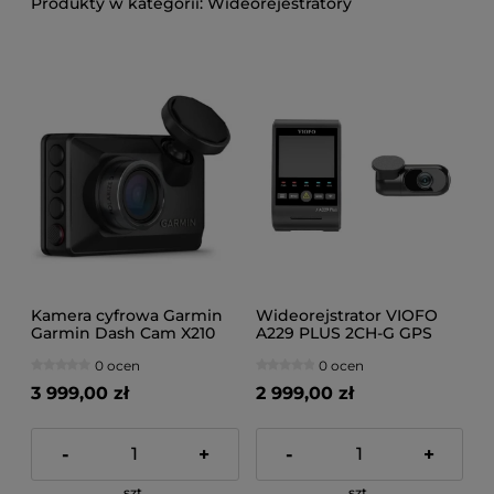
Wideorejestratory
Kamera cyfrowa Garmin
Wideorejstrator VIOFO
Garmin Dash Cam X210
A229 PLUS 2CH-G GPS
0 ocen
0 ocen
3 999,00 zł
2 999,00 zł
-
+
-
+
szt.
szt.