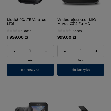
Moduł 4G/LTE Vantrue
Wideorejestrator MIO
LT01
MiVue C312 FullHD
0 ocen
0 ocen
1 999,00 zł
999,00 zł
-
+
-
+
szt.
szt.
do koszyka
do koszyka