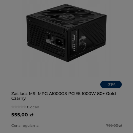
-
31
%
en
Zasilacz MSI MPG A1000GS PCIE5 1000W 80+ Gold
Za
Gł
Na
Czarny
3.1
02
0 ocen
555,00 zł
52
34
2 
0 zł
Cena regularna:
799,00 zł
Ce
Ce