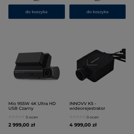
do koszyka
do koszyka
Mio 955W 4K Ultra HD
INNOVV K5 -
USB Czarny
wideorejestrator
motocyklowy 2 kamery
0 ocen
0 ocen
2 999,00 zł
4 999,00 zł