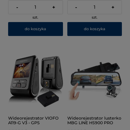
-
+
-
+
szt.
szt.
do koszyka
do koszyka
Wideorejestrator VIOFO
Wideorejestrator lusterko
A119-G V3 - GPS
MBG LINE HS900 PRO
Sony+ adapter