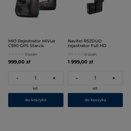
MIO Rejestrator MiVue
Navitel RS2DUO
C590 GPS Starvis
rejestrator Full HD
Bateria, Zapalniczka, USB
0 ocen
0 ocen
Czarny
999,00 zł
1 999,00 zł
-
+
-
+
szt.
szt.
do koszyka
do koszyka