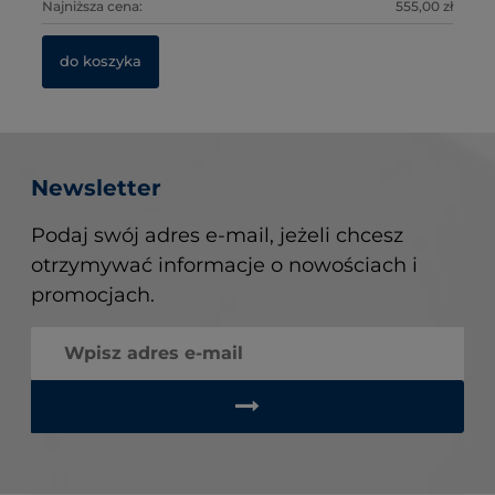
0 zł
Najniższa cena:
555,00 zł
Na
Na
do koszyka
Newsletter
Podaj swój adres e-mail, jeżeli chcesz
otrzymywać informacje o nowościach i
promocjach.