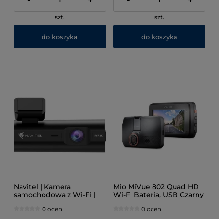
-
+
-
+
szt.
szt.
do koszyka
do koszyka
Navitel | Kamera
Mio MiVue 802 Quad HD
samochodowa z Wi-Fi |
Wi-Fi Bateria, USB Czarny
R67 2K | Wyświetlacz TFT
0 ocen
0 ocen
0,96''; 80x160 | Mapy w
zestawie