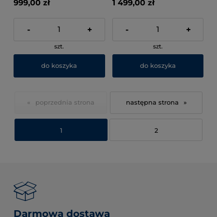
999,00 zł
1 499,00 zł
-
+
-
+
szt.
szt.
do koszyka
do koszyka
«
»
1
2
Darmowa dostawa