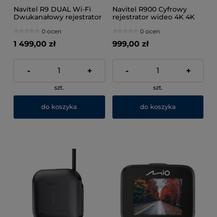
Navitel R9 DUAL Wi-Fi
Navitel R900 Cyfrowy
Dwukanałowy rejestrator
rejestrator wideo 4K 4K
dźwięku Full HD
Rejestrator dźwięku
0 ocen
0 ocen
Dashcam
1 499,00 zł
999,00 zł
-
+
-
+
szt.
szt.
do koszyka
do koszyka