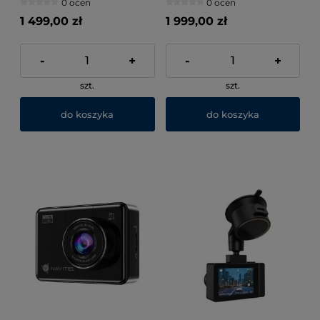
0 ocen
0 ocen
parkingowy
1 499,00 zł
1 999,00 zł
-
+
-
+
szt.
szt.
do koszyka
do koszyka