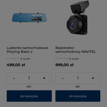
Lusterko samochodowe
Rejestrator
Peiying Basic z
samochodowy NAVITEL
rejestratorem i kamerą
MSR700
0 ocen
0 ocen
cofania L200
499,00 zł
999,00 zł
-
+
-
+
szt.
szt.
do koszyka
do koszyka