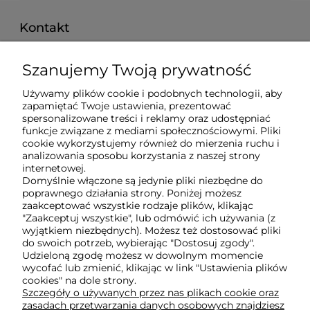
Kontakt
pon. - pt. 8:00 - 16:00
Szanujemy Twoją prywatność
515 008 757
Używamy plików cookie i podobnych technologii, aby
techberg@techberg.pl
zapamiętać Twoje ustawienia, prezentować
spersonalizowane treści i reklamy oraz udostępniać
funkcje związane z mediami społecznościowymi. Pliki
ul. Święty Marcin 29/8
cookie wykorzystujemy również do mierzenia ruchu i
61-806 Poznań
analizowania sposobu korzystania z naszej strony
internetowej.
Domyślnie włączone są jedynie pliki niezbędne do
poprawnego działania strony. Poniżej możesz
O nas
zaakceptować wszystkie rodzaje plików, klikając
"Zaakceptuj wszystkie", lub odmówić ich używania (z
wyjątkiem niezbędnych). Możesz też dostosować pliki
Obsługa klienta
do swoich potrzeb, wybierając "Dostosuj zgody".
Udzieloną zgodę możesz w dowolnym momencie
wycofać lub zmienić, klikając w link "Ustawienia plików
cookies" na dole strony.
Pomoc
Szczegóły o używanych przez nas plikach cookie oraz
zasadach przetwarzania danych osobowych znajdziesz