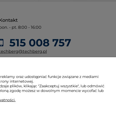
Kontakt
pon. - pt. 8:00 - 16:00
515 008 757
techberg@techberg.pl
ul. Święty Marcin 29/8
61-806 Poznań
 reklamy oraz udostępniać funkcje związane z mediami
trony internetowej.
aje plików, klikając "Zaakceptuj wszystkie", lub odmówić
Udzieloną zgodę możesz w dowolnym momencie wycofać lub
watności.