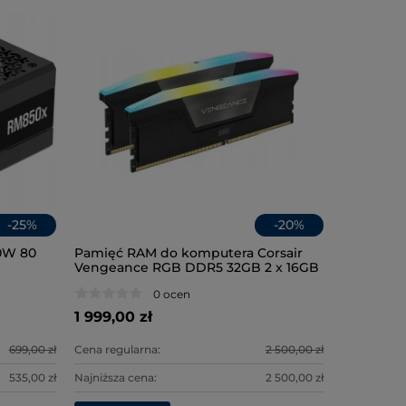
-
25
%
-
20
%
0W 80
Pamięć RAM do komputera Corsair
ANKER 3
Nawigacj
Vengeance RGB DDR5 32GB 2 x 16GB
100W USB
1050 z GP
6400 CL32 (CMH32GX5M2B6400C32)
MacBook 
0 ocen
1 999,00 zł
99,00 zł
2 699,00
699,00 zł
Cena regularna:
2 500,00 zł
Cena regula
Cena regula
535,00 zł
Najniższa cena:
2 500,00 zł
Najniższa c
Najniższa c