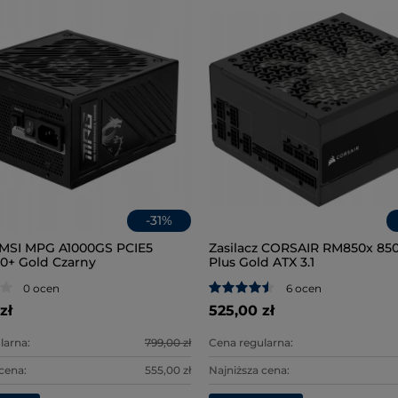
-
31
%
z MSI MPG A1000GS PCIE5
Zasilacz CORSAIR RM850x 85
0+ Gold Czarny
Plus Gold ATX 3.1
0 ocen
6 ocen
zł
525,00 zł
larna:
799,00 zł
Cena regularna:
 cena:
555,00 zł
Najniższa cena: