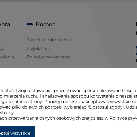
enta
Pomoc
Pytania i odpowiedzi
wy
Regulamin
ówienia
Polityka prywatności
iętać Twoje ustawienia, prezentować spersonalizowane treści i
 mierzenia ruchu i analizowania sposobu korzystania z naszej s
go działania strony. Poniżej możesz zaakceptować wszystkie rodz
osować pliki do swoich potrzeb, wybierając "Dostosuj zgody". 
 strony.
dach przetwarzania danych osobowych znajdziesz w Polityce pry
ptuj wszystkie