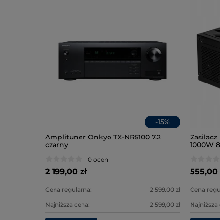
-
37
%
-
15
%
ra
Amplituner Onkyo TX-NR5100 7.2
Zasilac
ame Pro
czarny
1000W 8
0 ocen
2 199,00 zł
555,00 
599,00 zł
Cena regularna:
2 599,00 zł
Cena regu
399,00 zł
Najniższa cena:
2 599,00 zł
Najniższa