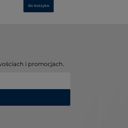
do koszyka
do kosz
do kosz
wościach i promocjach.