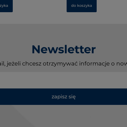
zyka
do koszyka
Newsletter
il, jeżeli chcesz otrzymywać informacje o no
zapisz się