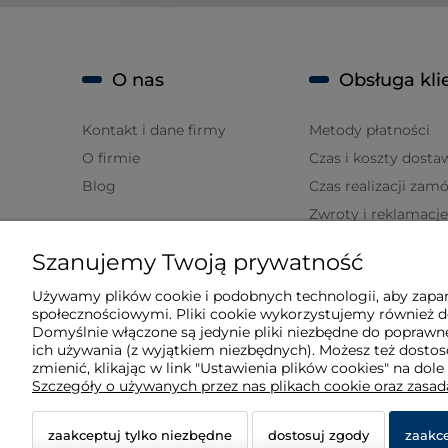
O nas
Obsługa kli
Kontakt i dane firmy
Metody płatności
O firmie
Czas i koszty dosta
Blog
Czas realizacji zam
Zwroty i reklamacje
Szanujemy Twoją prywatność
Moje konto
Używamy plików cookie i podobnych technologii, aby zapam
społecznościowymi. Pliki cookie wykorzystujemy również do
Twoje zamówienia
Domyślnie włączone są jedynie pliki niezbędne do poprawne
Ustawienia konta
ich używania (z wyjątkiem niezbędnych). Możesz też dost
zmienić, klikając w link "Ustawienia plików cookies" na dole
Ulubione
Szczegóły o używanych przez nas plikach cookie oraz zasa
zaakceptuj tylko niezbędne
dostosuj zgody
zaakce