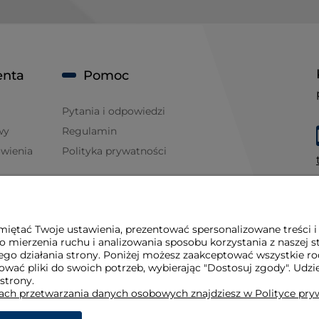
enta
Pomoc
Pytania i odpowiedzi
wy
Regulamin
ówienia
Polityka prywatności
iętać Twoje ustawienia, prezentować spersonalizowane treści i
 mierzenia ruchu i analizowania sposobu korzystania z naszej s
go działania strony. Poniżej możesz zaakceptować wszystkie rodz
osować pliki do swoich potrzeb, wybierając "Dostosuj zgody". 
 strony.
dach przetwarzania danych osobowych znajdziesz w Polityce pry