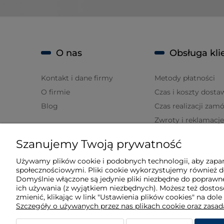
O nas
Obsługa kli
Kontakt i dane firmy
Metody płatności
O firmie
Czas i koszty dosta
Blog
Czas realizacji zam
Zwroty i reklamacje
Szanujemy Twoją prywatność
Moje konto
Używamy plików cookie i podobnych technologii, aby zapam
społecznościowymi. Pliki cookie wykorzystujemy również do
Twoje zamówienia
Domyślnie włączone są jedynie pliki niezbędne do poprawne
Ustawienia konta
ich używania (z wyjątkiem niezbędnych). Możesz też dost
zmienić, klikając w link "Ustawienia plików cookies" na dole
Ulubione
Szczegóły o używanych przez nas plikach cookie oraz zasa