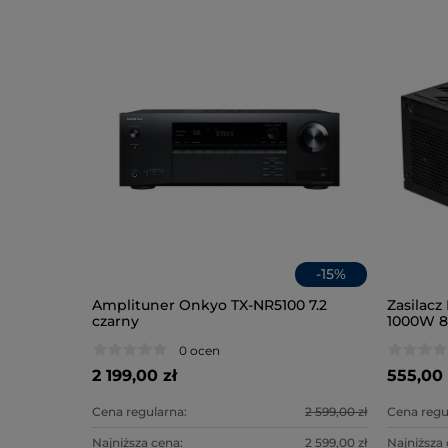
-
37
%
-
15
%
ra
Amplituner Onkyo TX-NR5100 7.2
Zasilac
ame Pro
czarny
1000W 8
0 ocen
2 199,00 zł
555,00 
599,00 zł
Cena regularna:
2 599,00 zł
Cena regu
399,00 zł
Najniższa cena:
2 599,00 zł
Najniższa