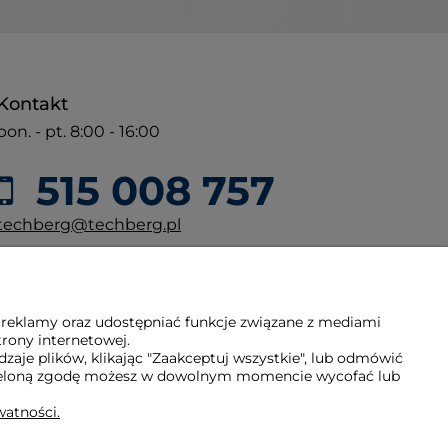
Kontakt
pon. - pt. 8:00 - 16:00
515 008 757
techberg@techberg.pl
ul. Święty Marcin 29/8
61-806 Poznań
 reklamy oraz udostępniać funkcje związane z mediami
trony internetowej.
aje plików, klikając "Zaakceptuj wszystkie", lub odmówić
Udzieloną zgodę możesz w dowolnym momencie wycofać lub
watności.