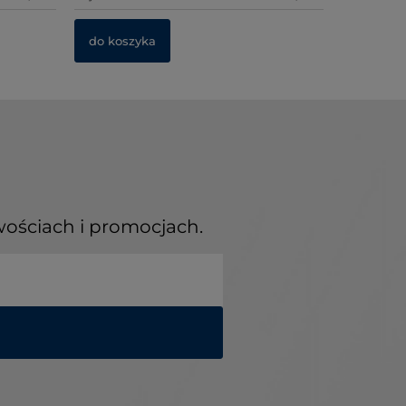
do koszyka
do kosz
do kosz
wościach i promocjach.