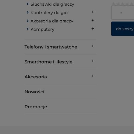
myszka Un
Słuchawki dla graczy
Wireless +
QWERTZ Ni
999,00 zł
-
Kontrolery do gier
Szary
Akcesoria dla graczy
do koszy
Komputery
Telefony i smartwatche
Smarthome i lifestyle
Akcesoria
Nowości
Promocje