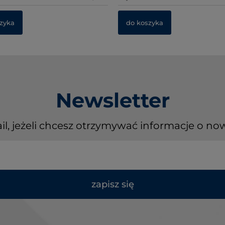
zyka
do koszyka
Newsletter
il, jeżeli chcesz otrzymywać informacje o no
zapisz się