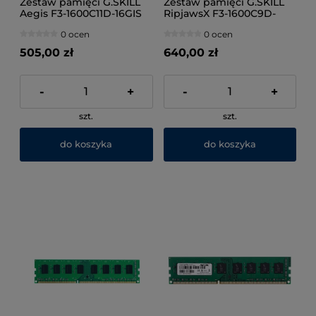
Zestaw pamięci G.SKILL
Zestaw pamięci G.SKILL
Aegis F3-1600C11D-16GIS
RipjawsX F3-1600C9D-
(DDR3 DIMM; 2 x 8 GB;
16GXM (DDR3 DIMM; 2 x 8
0 ocen
0 ocen
1600 MHz; CL11)
GB; 1600 MHz; CL9)
505,00 zł
640,00 zł
-
+
-
+
szt.
szt.
do koszyka
do koszyka