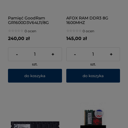
Pamięć GoodRam
AFOX RAM DDR3 8G
GR1600D3V64L11/8G
1600MHZ
(DDR3 DIMM; 1 x 8 GB;
0 ocen
0 ocen
1600 MHz; CL11)
240,00 zł
145,00 zł
-
+
-
+
szt.
szt.
do koszyka
do koszyka