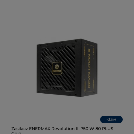
-
33
%
en
Zasilacz ENERMAX Revolution III 750 W 80 PLUS
Am
Gł
Na
Gold
02