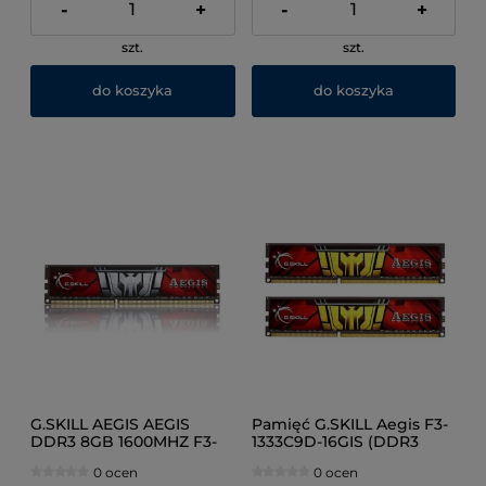
-
+
-
+
szt.
szt.
do koszyka
do koszyka
G.SKILL AEGIS AEGIS
Pamięć G.SKILL Aegis F3-
DDR3 8GB 1600MHZ F3-
1333C9D-16GIS (DDR3
1600C11S-8GIS
DIMM; 2 x 8 GB; 1333 MHz;
0 ocen
0 ocen
CL9)