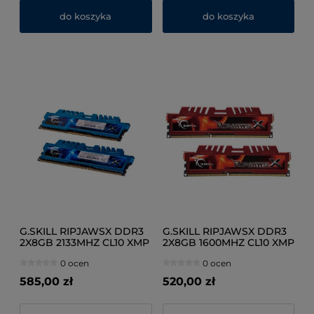
do koszyka
do koszyka
G.SKILL RIPJAWSX DDR3
G.SKILL RIPJAWSX DDR3
2X8GB 2133MHZ CL10 XMP
2X8GB 1600MHZ CL10 XMP
F3-2133C10D-16GXM
F3-12800CL10D-16GBXL
0 ocen
0 ocen
585,00 zł
520,00 zł