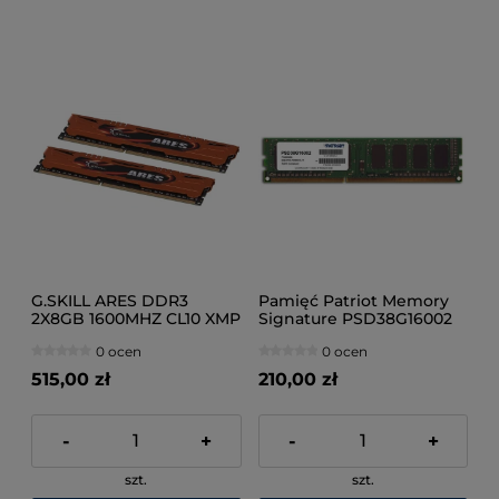
G.SKILL ARES DDR3
Pamięć Patriot Memory
2X8GB 1600MHZ CL10 XMP
Signature PSD38G16002
LOW PROFILE F3-
(DDR3 DIMM; 1 x 8 GB;
0 ocen
0 ocen
1600C10D-16GAO
1600 MHz; CL11)
515,00 zł
210,00 zł
-
+
-
+
szt.
szt.