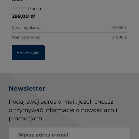
0 ocen
299,00 zł
2 
34
2 
0 zł
Cena regularna:
449,00 zł
Ce
Ce
0 zł
Najniższa cena:
319,00 zł
Na
Na
do koszyka
Newsletter
Podaj swój adres e-mail, jeżeli chcesz
otrzymywać informacje o nowościach i
promocjach.