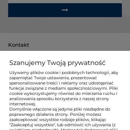
Kontakt
pon. - pt. 8:00 - 16:00
Szanujemy Twoją prywatność
515 008 757
Używamy plików cookie i podobnych technologii, aby
techberg@techberg.pl
zapamiętać Twoje ustawienia, prezentować
spersonalizowane treści i reklamy oraz udostępniać
funkcje związane z mediami społecznościowymi. Pliki
ul. Święty Marcin 29/8
cookie wykorzystujemy również do mierzenia ruchu i
61-806 Poznań
analizowania sposobu korzystania z naszej strony
internetowej.
Domyślnie włączone są jedynie pliki niezbędne do
poprawnego działania strony. Poniżej możesz
O nas
zaakceptować wszystkie rodzaje plików, klikając
"Zaakceptuj wszystkie", lub odmówić ich używania (z