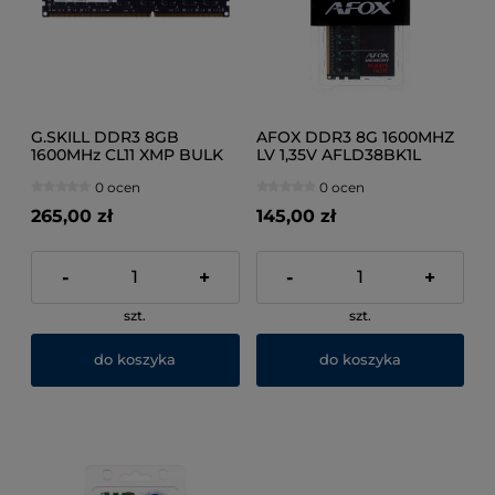
G.SKILL DDR3 8GB
AFOX DDR3 8G 1600MHZ
1600MHz CL11 XMP BULK
LV 1,35V AFLD38BK1L
0 ocen
0 ocen
265,00 zł
145,00 zł
-
+
-
+
szt.
szt.
do koszyka
do koszyka