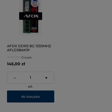
AFOX DDR3 8G 1333MHZ
AFLD38AK1P
0 ocen
145,00 zł
-
+
szt.
do koszyka