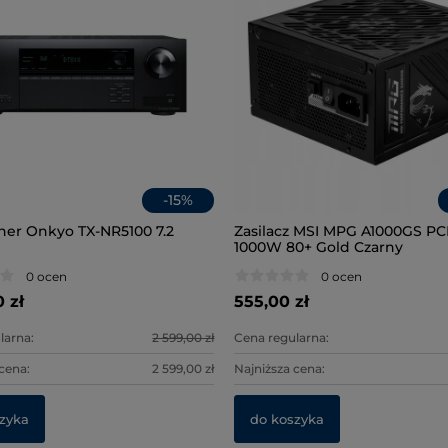
-
15
%
ner Onkyo TX-NR5100 7.2
Zasilacz MSI MPG A1000GS PC
1000W 80+ Gold Czarny
0 ocen
0 ocen
0 zł
555,00 zł
larna:
2 599,00 zł
Cena regularna:
cena:
2 599,00 zł
Najniższa cena:
zyka
do koszyka