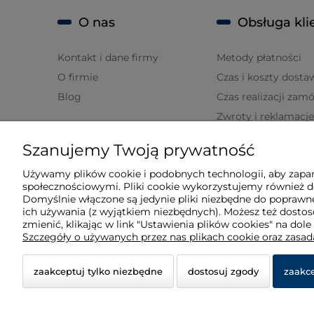
O nas
Obsługa kli
Kontakt i dane firmy
Metody płatności
O firmie
Czas i koszty dosta
Blog
Czas realizacji zam
Zwroty i reklamacje
Szanujemy Twoją prywatność
Moje konto
Używamy plików cookie i podobnych technologii, aby zapam
społecznościowymi. Pliki cookie wykorzystujemy również do
Twoje zamówienia
Domyślnie włączone są jedynie pliki niezbędne do poprawne
Ustawienia konta
ich używania (z wyjątkiem niezbędnych). Możesz też dost
zmienić, klikając w link "Ustawienia plików cookies" na dole
Ulubione
Szczegóły o używanych przez nas plikach cookie oraz zasa
zaakceptuj tylko niezbędne
dostosuj zgody
zaakce
© 2026 techberg.pl. Wszelkie prawa zastrzeżone.