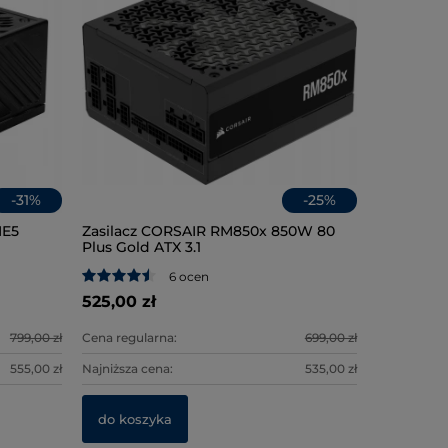
-
31
%
-
25
%
IE5
Zasilacz CORSAIR RM850x 850W 80
Pamięć R
Nawigacj
Plus Gold ATX 3.1
Vengeanc
1050 z GP
6400 CL3
6 ocen
525,00 zł
1 999,00 
2 699,00
799,00 zł
Cena regularna:
699,00 zł
Cena regula
Cena regula
555,00 zł
Najniższa cena:
535,00 zł
Najniższa c
Najniższa c
do koszyka
do kosz
do kosz