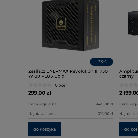
-
37
%
-
33
%
ra
Zasilacz ENERMAX Revolution III 750
Amplitu
ame Pro
W 80 PLUS Gold
czarny
0 ocen
299,00 zł
2 199,0
599,00 zł
Cena regularna:
449,00 zł
Cena regu
399,00 zł
Najniższa cena:
319,00 zł
Najniższa 
do koszyka
do kos