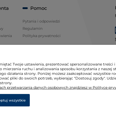
enta
Pomoc
Pytania i odpowiedzi
wy
Regulamin
ówienia
Polityka prywatności
iętać Twoje ustawienia, prezentować spersonalizowane treści i
 mierzenia ruchu i analizowania sposobu korzystania z naszej s
go działania strony. Poniżej możesz zaakceptować wszystkie rodz
osować pliki do swoich potrzeb, wybierając "Dostosuj zgody". 
 strony.
dach przetwarzania danych osobowych znajdziesz w Polityce pry
ptuj wszystkie