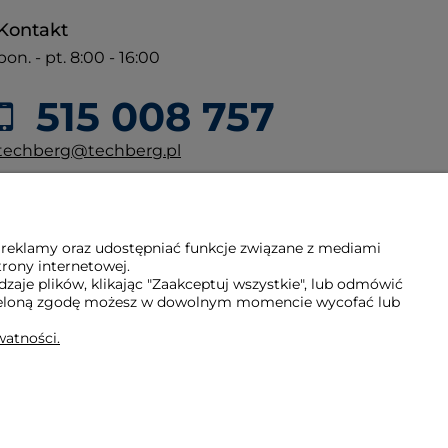
Kontakt
pon. - pt. 8:00 - 16:00
515 008 757
techberg@techberg.pl
ul. Święty Marcin 29/8
61-806 Poznań
 reklamy oraz udostępniać funkcje związane z mediami
trony internetowej.
aje plików, klikając "Zaakceptuj wszystkie", lub odmówić
Udzieloną zgodę możesz w dowolnym momencie wycofać lub
watności.