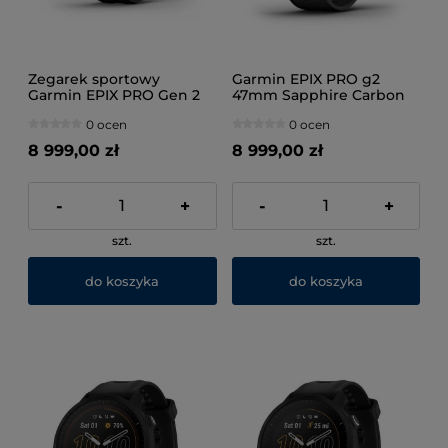
Zegarek sportowy
Garmin EPIX PRO g2
Garmin EPIX PRO Gen 2
47mm Sapphire Carbon
42mm Sapphire Titanium
Gray DLC Tit. Black
0 ocen
0 ocen
8 999,00 zł
8 999,00 zł
-
+
-
+
szt.
szt.
do koszyka
do koszyka