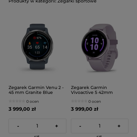
Zegarki sportowe
Zegarek Garmin Venu 2 -
Zegarek Garmin
45 mm Granite Blue
Vivoactive 5 42mm
Fioletowy
0 ocen
0 ocen
3 999,00 zł
3 999,00 zł
-
+
-
+
szt.
szt.