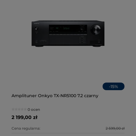
-
15
%
en
Amplituner Onkyo TX-NR5100 7.2 czarny
Za
Gł
Na
Cz
02
0 ocen
2 199,00 zł
55
34
2 
0 zł
Cena regularna:
2 599,00 zł
Ce
Ce