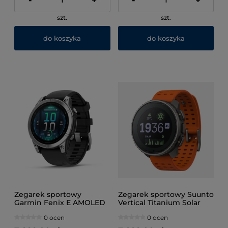
-
+
-
+
szt.
szt.
do koszyka
do koszyka
Zegarek sportowy
Zegarek sportowy Suunto
Garmin Fenix E AMOLED
Vertical Titanium Solar
47mm Stainless Steel
Canyon 49mm Czarny
0 ocen
0 ocen