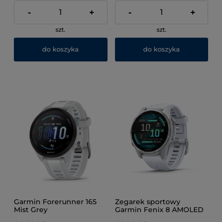
-
+
-
+
szt.
szt.
do koszyka
do koszyka
Garmin Forerunner 165
Zegarek sportowy
Mist Grey
Garmin Fenix 8 AMOLED
43mm Srebrny