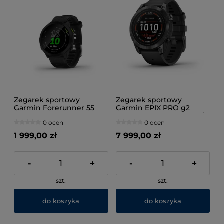
Zegarek sportowy
Zegarek sportowy
Garmin Forerunner 55
Garmin EPIX PRO g2
Black
47mm Slate Gray Black /
0 ocen
0 ocen
Black Band
1 999,00 zł
7 999,00 zł
-
+
-
+
szt.
szt.
do koszyka
do koszyka