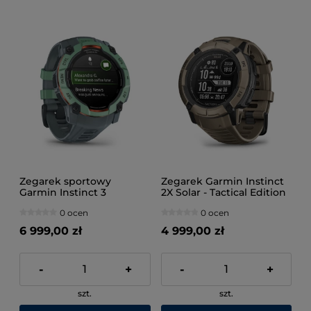
Zegarek sportowy
Zegarek Garmin Instinct
Garmin Instinct 3
2X Solar - Tactical Edition
AMOLED 50mm
Coyote Tan
0 ocen
0 ocen
Neotropic Twilight
Zielony
6 999,00 zł
4 999,00 zł
-
+
-
+
szt.
szt.