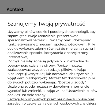
Kontakt
pon. - pt. 8:00 - 16:00
Szanujemy Twoją prywatność
515 008 757
Używamy plików cookie i podobnych technologii, aby
techberg@techberg.pl
zapamiętać Twoje ustawienia, prezentować
spersonalizowane treści i reklamy oraz udostępniać
funkcje związane z mediami społecznościowymi. Pliki
ul. Święty Marcin 29/8
cookie wykorzystujemy również do mierzenia ruchu i
61-806 Poznań
analizowania sposobu korzystania z naszej strony
internetowej.
Domyślnie włączone są jedynie pliki niezbędne do
poprawnego działania strony. Poniżej możesz
O nas
zaakceptować wszystkie rodzaje plików, klikając
"Zaakceptuj wszystkie", lub odmówić ich używania (z
wyjątkiem niezbędnych). Możesz też dostosować pliki
Obsługa klienta
do swoich potrzeb, wybierając "Dostosuj zgody".
Udzieloną zgodę możesz w dowolnym momencie
wycofać lub zmienić, klikając w link "Ustawienia plików
cookies" na dole strony.
Pomoc
Szczegóły o używanych przez nas plikach cookie oraz
zasadach przetwarzania danych osobowych znajdziesz