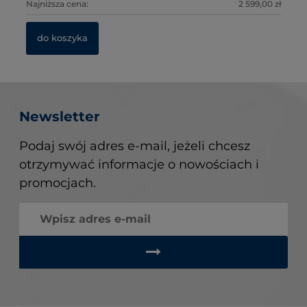
0 zł
Najniższa cena:
2 599,00 zł
Na
Na
do koszyka
Newsletter
Podaj swój adres e-mail, jeżeli chcesz
otrzymywać informacje o nowościach i
promocjach.