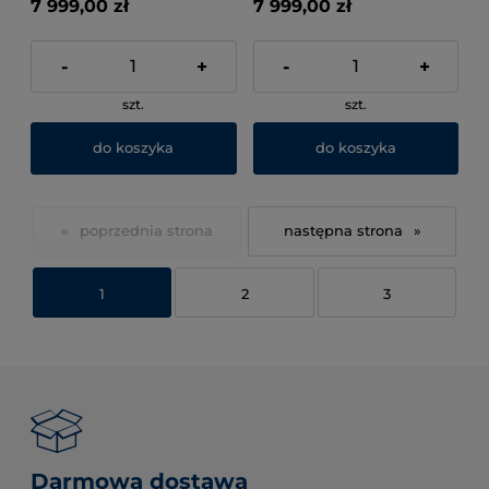
7 999,00 zł
7 999,00 zł
-
+
-
+
szt.
szt.
do koszyka
do koszyka
«
»
1
2
3
Darmowa dostawa