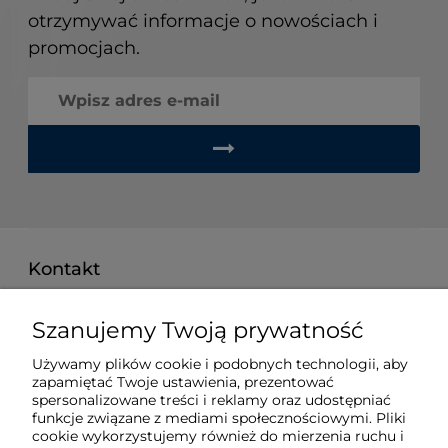
otrzymywać informacje o nowościach i
promocjach.
Kontakt
pon. - pt. 8:00 - 16:00
Szanujemy Twoją prywatność
515 008 757
Używamy plików cookie i podobnych technologii, aby
techberg@techberg.pl
zapamiętać Twoje ustawienia, prezentować
spersonalizowane treści i reklamy oraz udostępniać
funkcje związane z mediami społecznościowymi. Pliki
ul. Święty Marcin 29/8
cookie wykorzystujemy również do mierzenia ruchu i