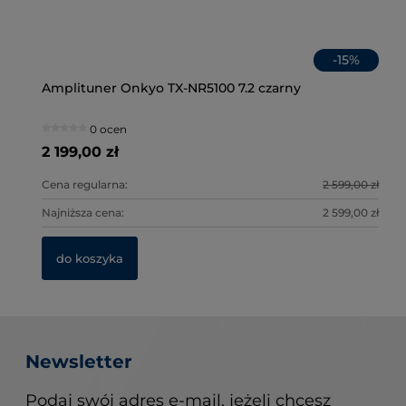
-
15
%
en
Amplituner Onkyo TX-NR5100 7.2 czarny
Za
Cz
0 ocen
2 199,00 zł
55
0 zł
Cena regularna:
2 599,00 zł
Ce
0 zł
Najniższa cena:
2 599,00 zł
Na
do koszyka
Newsletter
Podaj swój adres e-mail, jeżeli chcesz