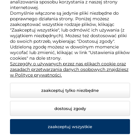
61-806 Poznań
analizowania sposobu korzystania z naszej strony
internetowej.
Domyślnie włączone są jedynie pliki niezbędne do
poprawnego działania strony. Poniżej możesz
O nas
zaakceptować wszystkie rodzaje plików, klikając
"Zaakceptuj wszystkie", lub odmówić ich używania (z
wyjątkiem niezbędnych). Możesz też dostosować pliki
Obsługa klienta
do swoich potrzeb, wybierając "Dostosuj zgody".
Udzieloną zgodę możesz w dowolnym momencie
wycofać lub zmienić, klikając w link "Ustawienia plików
cookies" na dole strony.
Pomoc
Szczegóły o używanych przez nas plikach cookie oraz
zasadach przetwarzania danych osobowych znajdziesz
w Polityce prywatności.
Moje konto
zaakceptuj tylko niezbędne
dostosuj zgody
zaakceptuj wszystkie